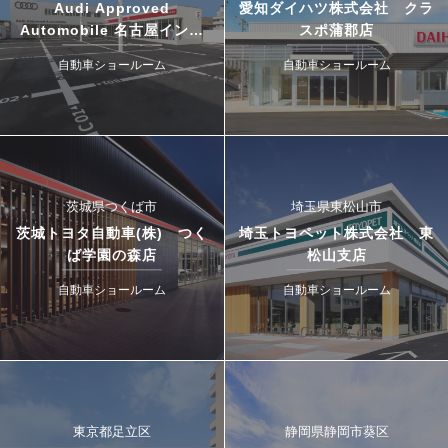
Audi Approved
愛知ダイハツ株式会社 クラ
Automobile 名古屋インタ
スポ蒲郡店
ー・ドゥカティ名古屋イース
自動車ショールーム
自動車ショールーム
ト
茨城県つくば市
埼玉県東松山市
茨城トヨタ自動車(株) つく
埼玉トヨペット株式会社 東
ば学園の森店
松山支店
自動車ショールーム
自動車ショールーム
東京都足立区
静岡県静岡市葵区