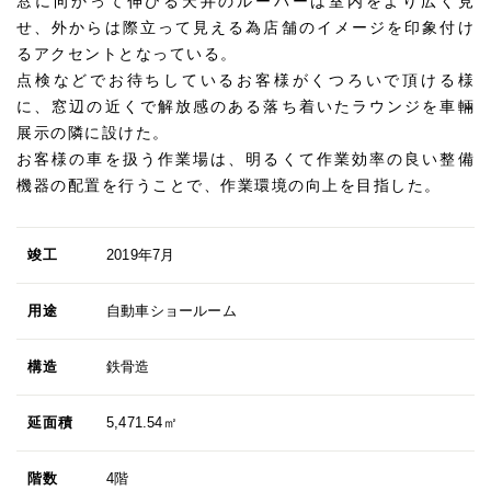
窓に向かって伸びる天井のルーバーは室内をより広く見
せ、外からは際立って見える為店舗のイメージを印象付け
るアクセントとなっている。
点検などでお待ちしているお客様がくつろいで頂ける様
に、窓辺の近くで解放感のある落ち着いたラウンジを車輛
展示の隣に設けた。
お客様の車を扱う作業場は、明るくて作業効率の良い整備
機器の配置を行うことで、作業環境の向上を目指した。
竣工
2019年7月
用途
自動車ショールーム
構造
鉄骨造
延面積
5,471.54㎡
階数
4階