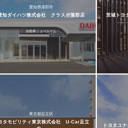
愛知県蒲郡市
愛知ダイハツ株式会社 クラスポ蒲郡店
茨城トヨ
自動車ショールーム
東京都足立区
ヨタモビリティ東京株式会社 U-Car足立
トヨタユナ