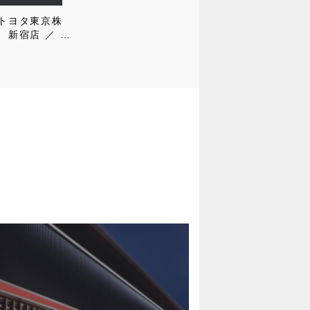
トヨタ東京株
 新宿店 ／ ト
京カローラ株
 新宿店