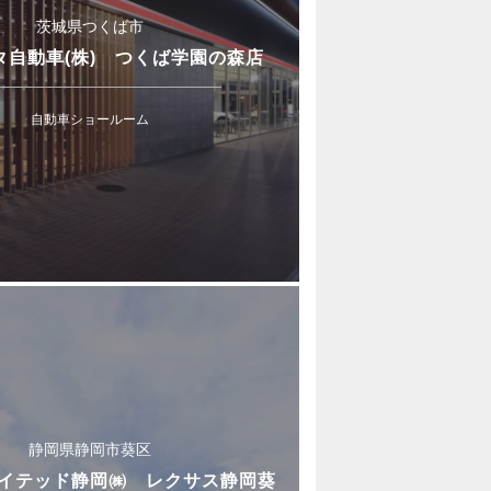
茨城県つくば市
タ自動車(株) つくば学園の森店
自動車ショールーム
静岡県静岡市葵区
イテッド静岡㈱ レクサス静岡葵