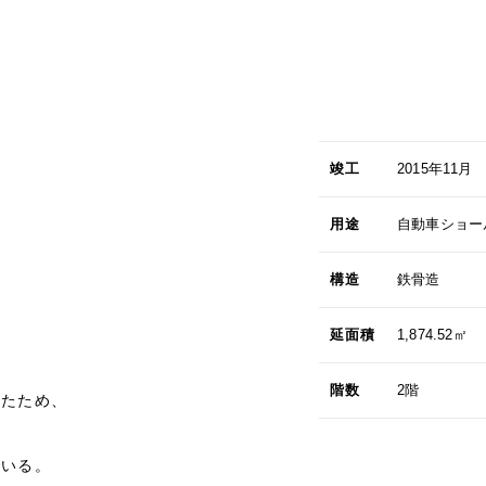
竣工
2015年11月
用途
自動車ショー
構造
鉄骨造
延面積
1,874.52㎡
階数
2階
ったため、
ている。