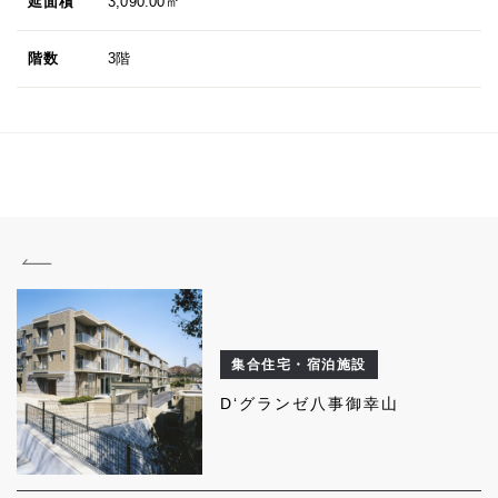
延面積
3,090.00㎡
階数
3階
集合住宅・宿泊施設
D‘グランゼ八事御幸山