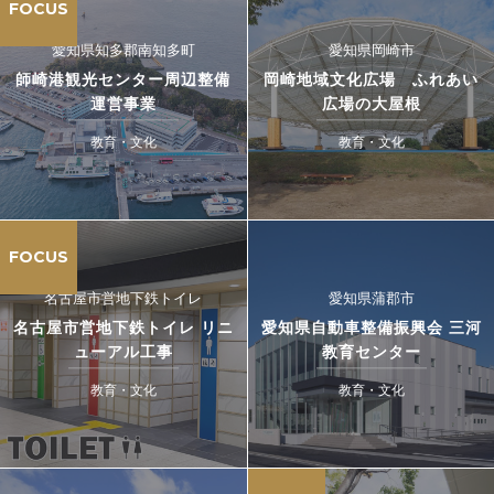
FOCUS
愛知県知多郡南知多町
愛知県岡崎市
師崎港観光センター周辺整備
岡崎地域文化広場 ふれあい
運営事業
広場の大屋根
教育・文化
教育・文化
FOCUS
名古屋市営地下鉄トイレ
愛知県蒲郡市
名古屋市営地下鉄トイレ リニ
愛知県自動車整備振興会 三河
ューアル工事
教育センター
教育・文化
教育・文化