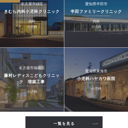
名古屋市緑区
愛知県半田市
きむら内科小児科クリニック
半田ファミリークリニック
内科
内科
小児科
小児科
名古屋市瑞穂区
愛知県東海市
藤村レディスこどもクリニッ
小児科ハヤカワ医院
ク 増築工事
小児科
小児科
一覧を見る