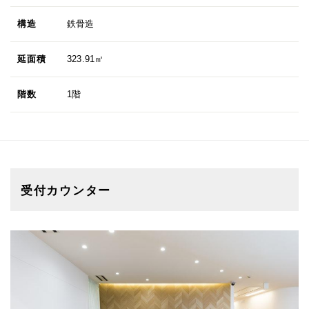
構造
鉄骨造
延面積
323.91㎡
階数
1階
受付カウンター