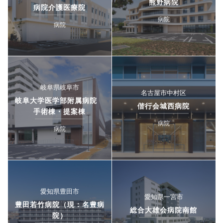
熊野病院
病院介護医療院
病院
病院
岐阜県岐阜市
名古屋市中村区
岐阜大学医学部附属病院
偕行会城西病院
手術棟・提案棟
病院
病院
愛知県豊田市
愛知県一宮市
豊田若竹病院（現：名豊病
総合大雄会病院南館
院）