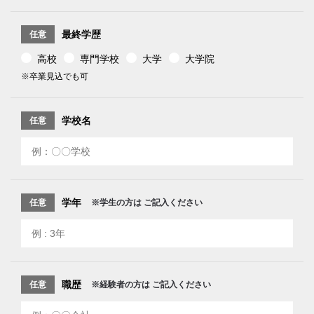
最終学歴
任意
高校
専門学校
大学
大学院
※卒業見込でも可
学校名
任意
学年
任意
※学生の方は
ご記入ください
職歴
任意
※経験者の方は
ご記入ください