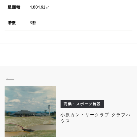
延面積
4,804.91㎡
階数
3階
商業・スポーツ施設
小原カントリークラブ クラブハ
ウス