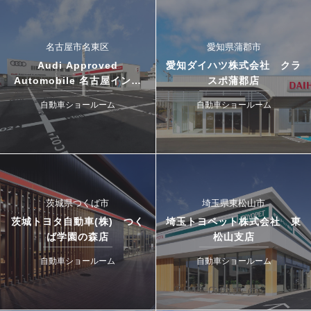
名古屋市名東区
愛知県蒲郡市
Audi Approved
愛知ダイハツ株式会社 クラ
Automobile 名古屋インタ
スポ蒲郡店
ー・ドゥカティ名古屋イース
自動車ショールーム
自動車ショールーム
ト
茨城県つくば市
埼玉県東松山市
茨城トヨタ自動車(株) つく
埼玉トヨペット株式会社 東
ば学園の森店
松山支店
自動車ショールーム
自動車ショールーム