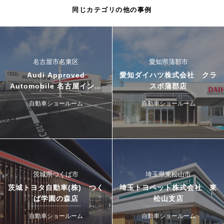
同じカテゴリの他の事例
名古屋市名東区
愛知県蒲郡市
Audi Approved
愛知ダイハツ株式会社 クラ
Automobile 名古屋インタ
スポ蒲郡店
ー・ドゥカティ名古屋イース
自動車ショールーム
自動車ショールーム
ト
茨城県つくば市
埼玉県東松山市
茨城トヨタ自動車(株) つく
埼玉トヨペット株式会社 東
ば学園の森店
松山支店
自動車ショールーム
自動車ショールーム