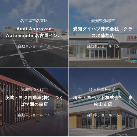
名古屋市名東区
愛知県蒲郡市
Audi Approved
愛知ダイハツ株式会社 クラ
Automobile 名古屋インタ
スポ蒲郡店
ー・ドゥカティ名古屋イース
自動車ショールーム
自動車ショールーム
ト
茨城県つくば市
埼玉県東松山市
茨城トヨタ自動車(株) つく
埼玉トヨペット株式会社 東
ば学園の森店
松山支店
自動車ショールーム
自動車ショールーム