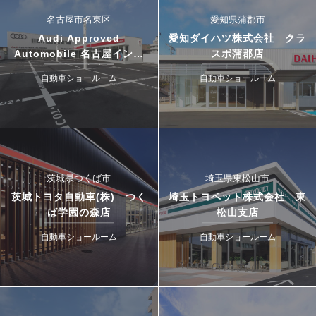
名古屋市名東区
愛知県蒲郡市
Audi Approved
愛知ダイハツ株式会社 クラ
Automobile 名古屋インタ
スポ蒲郡店
ー・ドゥカティ名古屋イース
自動車ショールーム
自動車ショールーム
ト
茨城県つくば市
埼玉県東松山市
茨城トヨタ自動車(株) つく
埼玉トヨペット株式会社 東
ば学園の森店
松山支店
自動車ショールーム
自動車ショールーム