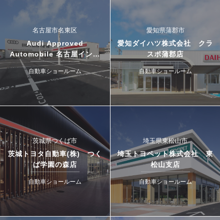
名古屋市名東区
愛知県蒲郡市
Audi Approved
愛知ダイハツ株式会社 クラ
Automobile 名古屋インタ
スポ蒲郡店
ー・ドゥカティ名古屋イース
自動車ショールーム
自動車ショールーム
ト
茨城県つくば市
埼玉県東松山市
茨城トヨタ自動車(株) つく
埼玉トヨペット株式会社 東
ば学園の森店
松山支店
自動車ショールーム
自動車ショールーム