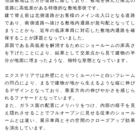
当該敷地は三方が道路に面しており、敷地を挟んだ南北の
道路に高低差がある特徴的な敷地形状です。
建て替え前は北側道路がお客様のメイン出入口となる道路
であり、南側道路へ抜ける敷地内通路が急勾配となってし
まうことから、近年の低床車両に対応した敷地内通路を確
保することが課題となっていました。
原因である高低差を解消するためにショールームの床高さ
を下げたことにより、結果として交差点から見て建物の半
分が地面に埋まったような、独特な形態となっています。
エクステリアでは外壁にとりつくルーバーと白いフレーム
の凹凸により、まるで建物が地から生えるような縦に伸び
るデザインとなっており、垂直方向の伸びやかさを感じら
れるファサードとなっています。
また、ガラス面の配置にメリハリをつけ、内部の様子を見
え隠れさせることでフルオープンに見せる従来のショール
ームとは違い、展示車両とその空間のクローズアップ効果
を演出しています。