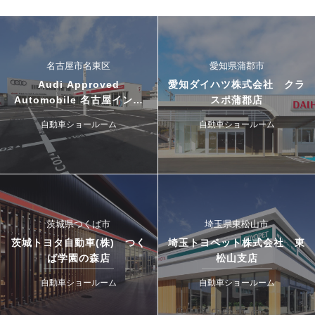
名古屋市名東区
愛知県蒲郡市
Audi Approved
愛知ダイハツ株式会社 クラ
Automobile 名古屋インタ
スポ蒲郡店
ー・ドゥカティ名古屋イース
自動車ショールーム
自動車ショールーム
ト
茨城県つくば市
埼玉県東松山市
茨城トヨタ自動車(株) つく
埼玉トヨペット株式会社 東
ば学園の森店
松山支店
自動車ショールーム
自動車ショールーム