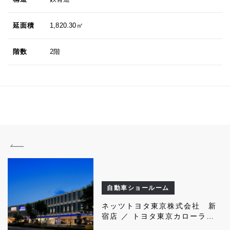
延面積
1,820.30㎡
階数
2階
自動車ショールーム
ネッツトヨタ東京株式会社 新
宿店 ／ トヨタ東京カローラ株
式会社 新宿店