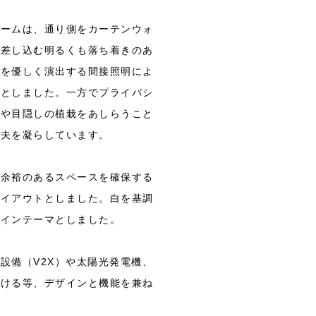
ルームは、通り側をカーテンウォ
が差し込む明るくも落ち着きのあ
際を優しく演出する間接照明によ
間としました。一方でプライバシ
ムや目隠しの植栽をあしらうこと
工夫を凝らしています。
に余裕のあるスペースを確保する
レイアウトとしました。白を基調
ザインテーマとしました。
設備（V2X）や太陽光発電機、
設ける等、デザインと機能を兼ね
。