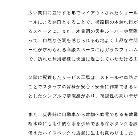
広い間口に並行する形でレイアウトされたショー
ールによる開口とすることで、街路樹の木漏れ日
るスペースに。また、木目調の天井ルーバーや壁
って、自然な色調を感じられる心地よく上品な空
ー性が求められる商談スペースにはガラスフィル
で、訪れた利用者様に快適に過ごしていただける
２階に配置したサービス工場は、ストールや車路
ことでスタッフの皆様が安心・安全に作業できる
としたシンプルで清潔感があり、視認性の高いデ
また、災害時に自動車から建物へ給電できる充放電
断水時にも衛生的な水を供給できる貯水タンクを
備えたハイスペックな店舗に生まれ変わりました