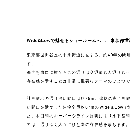
Wide&Lowで魅せるショールームへ
東京都世
東京都世田谷区の甲州街道に面する、約40年の間
す。
都内を東西に横切るこの通りは交通量も人通りも
存在感を示すことは非常に重要なテーマのひとつ
計画敷地の通り沿い間口は約75m。建物の高さ制
い間口を活かした建物全長約67mのWide＆Low
た。木目調のルーバーやライン照明により水平基
アは、通りゆく人々にひと際の存在感を放ちます