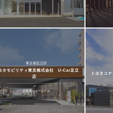
東京都足立区
ヨタモビリティ東京株式会社 U-Car足立
トヨタユナ
店
自動車ショールーム