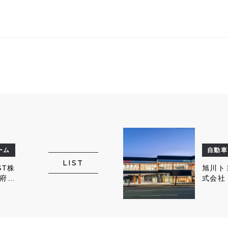
ーム
自動車
LIST
ST株
旭川ト
府宮
式会社