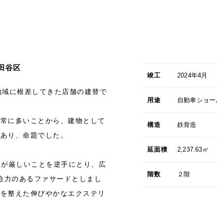
田谷区
竣工
2024年4月
地域に根差してきた店舗の建替で
用途
自動車ショー
非常に多いことから、建物として
構造
鉄骨造
であり、命題でした。
延面積
2,237.63㎡
限が厳しいことを逆手にとり、広
階数
２階
で迫力のあるファサードとしまし
調を整えた伸びやかなエクステリ
。