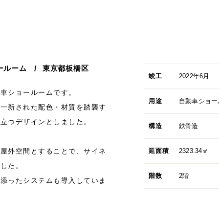
ールーム
東京都板橋区
竣工
2022年6月
動車ショールームです。
用途
自動車ショー
に一新された配色・材質を踏襲す
際立つデザインとしました。
構造
鉄骨造
半屋外空間とすることで、サイネ
延面積
2323.34㎡
ました。
階数
2階
り添ったシステムも導入していま