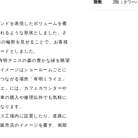
階数
2階（タワー
ランドを表現したボリュームを雁
入れるような形状としました。さ
体の輪郭を見せることで、お客様
サードとしました。
有明テニスの森の豊かな緑を眺望
のイメージはショールームごとに
がつながる場所「有明ミライエ」
イエ」には、カフェカウンターや
、車の購入や修理以外でも気軽に
となります。
ビス工場内に設置したり、道路に
車販売店のイメージを覆す、画期
。