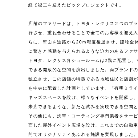
経て竣工を迎えたビックプロジェクトです。
店舗のファサードは、トヨタ・レクサス２つのブ
行させ、重ね合わせることで全てのお客様を迎え
らに、壁面を道路から20ｍ程度後退させ、建物全
に驚きと感動を与えられるような迫力のあるファ
トヨタ、レクサス各ショールームは2階に配置し、
できる開放的な空間を演出しました。両ブランド
独立させ、この店舗の特徴である地域住民と店舗
を中央に配置した計画としています。「有明ミラ
キッズスペースを設け、様々なイベントを開催し
来店できるような、新たな試みを実現できる空間
その他にも、洗車・コーティング専門業者をサー
面した屋外イベント広場を設け、これまでの自動
的でオリジナリティあふれる施設を実現しました