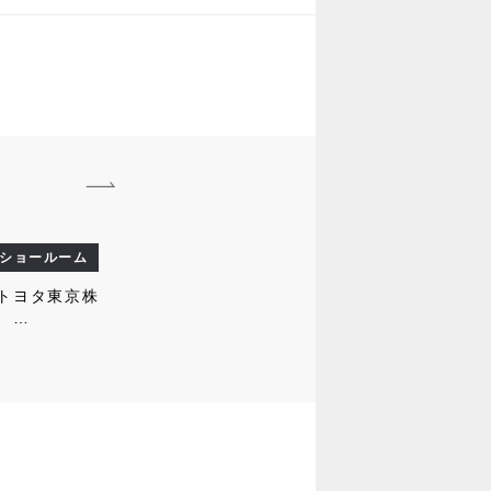
ショールーム
トヨタ東京株
社
NPORT練馬関