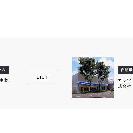
ーム
自動車
LIST
車株
ネッツ
式会
TOW
町