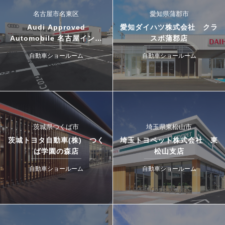
名古屋市名東区
愛知県蒲郡市
Audi Approved
愛知ダイハツ株式会社 クラ
Automobile 名古屋インタ
スポ蒲郡店
ー・ドゥカティ名古屋イース
自動車ショールーム
自動車ショールーム
ト
茨城県つくば市
埼玉県東松山市
茨城トヨタ自動車(株) つく
埼玉トヨペット株式会社 東
ば学園の森店
松山支店
自動車ショールーム
自動車ショールーム