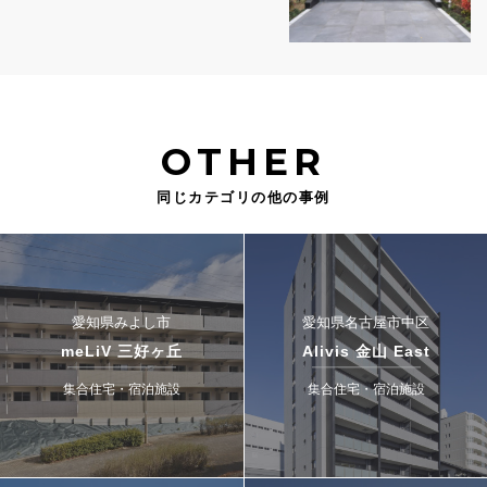
OTHER
同じカテゴリの他の事例
愛知県みよし市
愛知県名古屋市中区
meLiV 三好ヶ丘
Alivis 金山 East
集合住宅・宿泊施設
集合住宅・宿泊施設