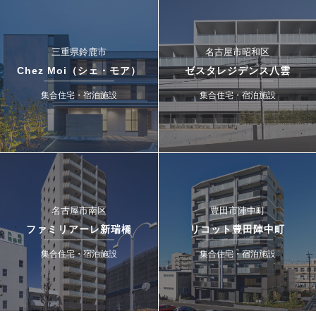
三重県鈴鹿市
名古屋市昭和区
Chez Moi（シェ・モア）
ゼスタレジデンス八雲
集合住宅・宿泊施設
集合住宅・宿泊施設
名古屋市南区
豊田市陣中町
ファミリアーレ新瑞橋
リコット豊田陣中町
集合住宅・宿泊施設
集合住宅・宿泊施設