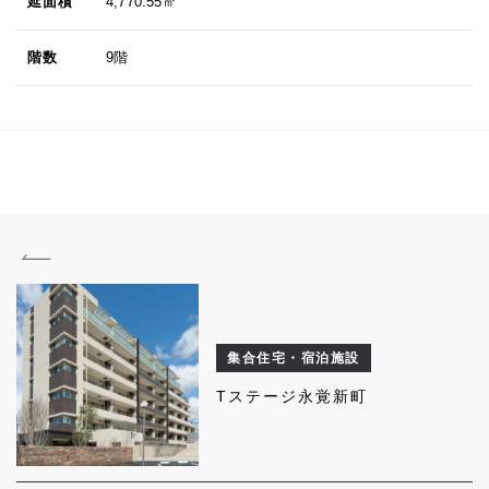
延面積
4,770.55㎡
階数
9階
集合住宅・宿泊施設
Tステージ永覚新町