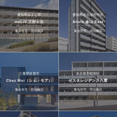
愛知県みよし市
愛知県名古屋市中区
meLiV 三好ヶ丘
Alivis 金山 East
集合住宅・宿泊施設
集合住宅・宿泊施設
三重県鈴鹿市
名古屋市昭和区
Chez Moi（シェ・モア）
ゼスタレジデンス八雲
集合住宅・宿泊施設
集合住宅・宿泊施設