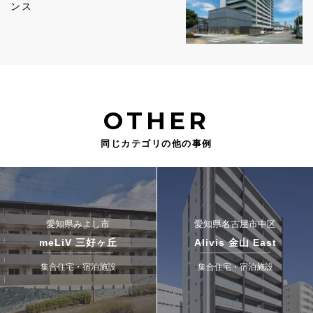
ンス
OTHER
同じカテゴリの他の事例
愛知県みよし市
愛知県名古屋市中区
meLiV 三好ヶ丘
Alivis 金山 East
集合住宅・宿泊施設
集合住宅・宿泊施設