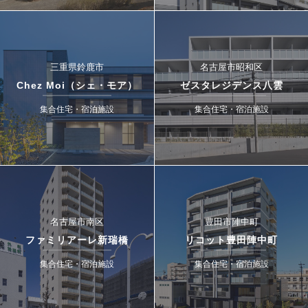
三重県鈴鹿市
名古屋市昭和区
Chez Moi（シェ・モア）
ゼスタレジデンス八雲
集合住宅・宿泊施設
集合住宅・宿泊施設
名古屋市南区
豊田市陣中町
ファミリアーレ新瑞橋
リコット豊田陣中町
集合住宅・宿泊施設
集合住宅・宿泊施設