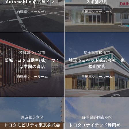
Automobile 名古屋インタ
スポ蒲郡店
ー・ドゥカティ名古屋イース
自動車ショールーム
自動車ショールーム
ト
茨城県つくば市
埼玉県東松山市
茨城トヨタ自動車(株) つく
埼玉トヨペット株式会社 東
ば学園の森店
松山支店
自動車ショールーム
自動車ショールーム
東京都足立区
静岡県静岡市葵区
トヨタモビリティ東京株式会
トヨタユナイテッド静岡㈱