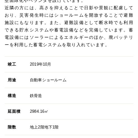
壁面緑化やベランダを設けています。
近隣の方には、高さを抑えることで日影や景観に配慮して
おり、災害発生時にはショールームを開放することで避難
施設にもなります。また、避難設備として断水時でも利用
できる貯水システムや蓄電設備などを完備しています。蓄
電設備にはソーラーによるエネルギーのほか、廃バッテリ
ーを利用した蓄電システムを取り入れています。
竣工
2019年10月
用途
自動車ショールーム
構造
鉄骨造
延面積
2984.16㎡
階数
地上2階地下1階