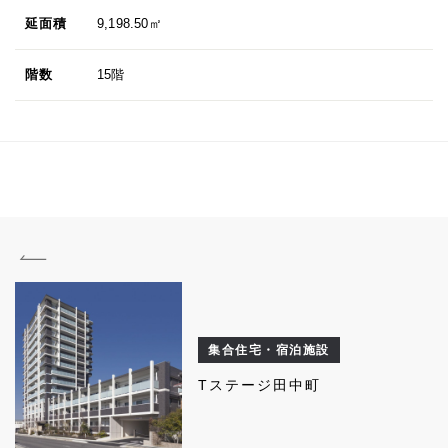
延面積
9,198.50㎡
階数
15階
集合住宅・宿泊施設
Tステージ田中町