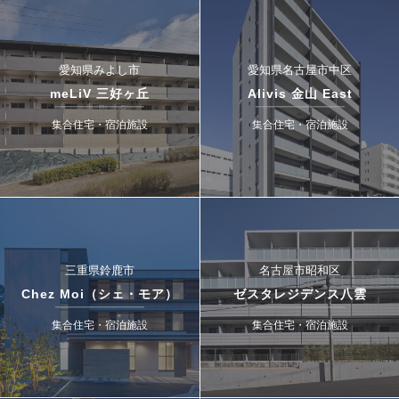
愛知県みよし市
愛知県名古屋市中区
meLiV 三好ヶ丘
Alivis 金山 East
集合住宅・宿泊施設
集合住宅・宿泊施設
三重県鈴鹿市
名古屋市昭和区
Chez Moi（シェ・モア）
ゼスタレジデンス八雲
集合住宅・宿泊施設
集合住宅・宿泊施設