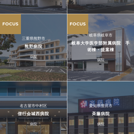
FOCUS
FOCUS
岐阜県岐阜市
三重県熊野市
岐阜大学医学部附属病院 手
熊野病院
術棟・提案棟
病院
病院
名古屋市中村区
愛知県豊田市
偕行会城西病院
斉藤病院
病院
病院