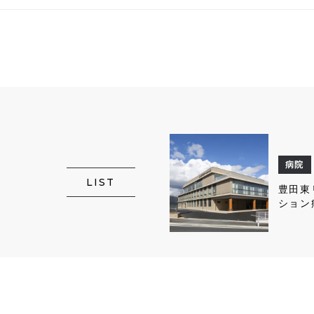
病院
LIST
豊田東
ション