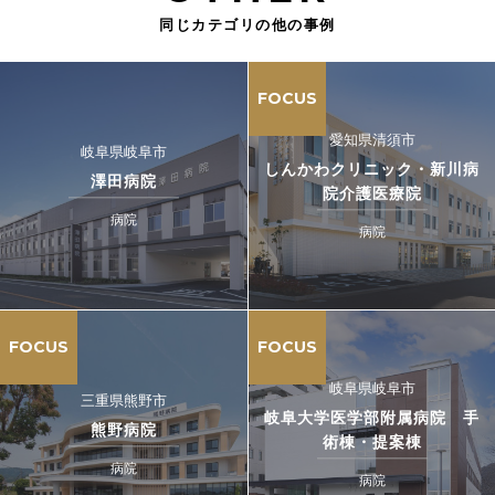
同じカテゴリの他の事例
FOCUS
愛知県清須市
岐阜県岐阜市
しんかわクリニック・新川病
澤田病院
院介護医療院
病院
病院
FOCUS
FOCUS
岐阜県岐阜市
三重県熊野市
岐阜大学医学部附属病院 手
熊野病院
術棟・提案棟
病院
病院