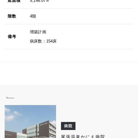
延面積
5,146.07㎡
階数
4階
増築計画
備考
病床数：154床
病院
尾張温泉かにえ病院