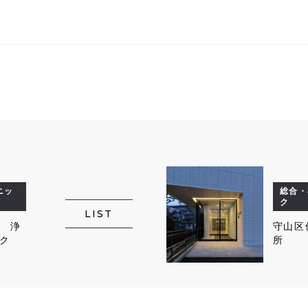
ニッ
総合・
ク
LIST
 浄
守山区
ク
所