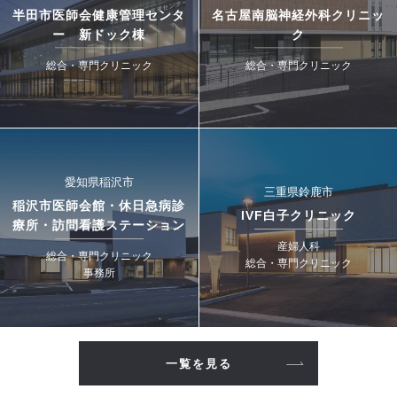
半田市医師会健康管理センタ
名古屋南脳神経外科クリニッ
ー 新ドック棟
ク
総合・専門クリニック
総合・専門クリニック
愛知県稲沢市
三重県鈴鹿市
稲沢市医師会館・休日急病診
IVF白子クリニック
療所・訪問看護ステーション
産婦人科
総合・専門クリニック
総合・専門クリニック
事務所
一覧を見る