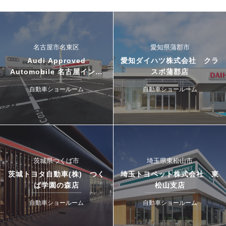
名古屋市名東区
愛知県蒲郡市
Audi Approved
愛知ダイハツ株式会社 クラ
Automobile 名古屋インタ
スポ蒲郡店
ー・ドゥカティ名古屋イース
自動車ショールーム
自動車ショールーム
ト
茨城県つくば市
埼玉県東松山市
茨城トヨタ自動車(株) つく
埼玉トヨペット株式会社 東
ば学園の森店
松山支店
自動車ショールーム
自動車ショールーム