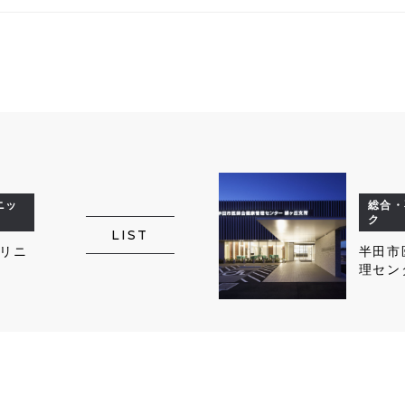
ニッ
総合・
ク
LIST
リニ
半田市
理セン
所