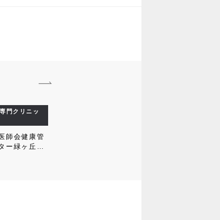
専門クリニッ
医師会健康管
ター緑ヶ丘支