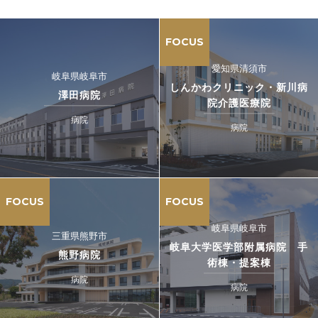
FOCUS
愛知県清須市
岐阜県岐阜市
しんかわクリニック・新川病
澤田病院
院介護医療院
病院
病院
FOCUS
FOCUS
岐阜県岐阜市
三重県熊野市
岐阜大学医学部附属病院 手
熊野病院
術棟・提案棟
病院
病院