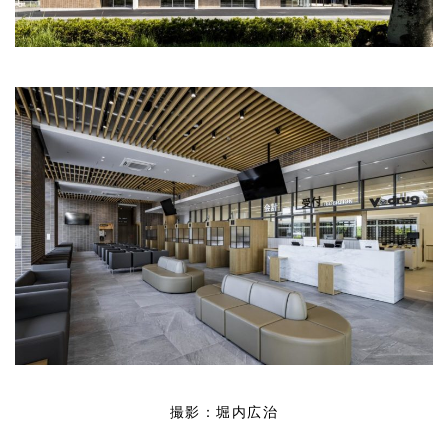
撮影：堀内広治