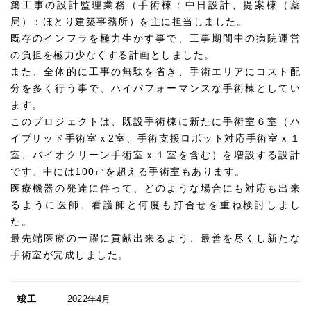
築工事の設計監理業務（手術棟：中日設計、提案棟（薬
局）：ほとり建築事務所）を主に担当しました。
既存のインフラを極力生かす事で、工事期間中の病院運営
の負担を極力少なくする計画としました。
また、全体的に工事の無駄を省き、手術エリアにコスト配
分を多く行う事で、ハイパフォーマンスな手術棟としてい
ます。
このプロジェクトは、既設手術棟に新たに手術室６室（ハ
イブリッド手術室ｘ2室、手術支援ロボット対応手術室ｘ１
室、バイオクリーン手術室ｘ１室を含む）を増設する設計
です。中には100㎡を超える手術室もあります。
医療機器の発達に伴って、どのような場合にも対応も出来
るように医師、看護師と何度も打合せを重ね検討しまし
た。
最先端医療の一躍に貢献出来るよう、最善を尽くし新たな
手術室が完成しました。
竣工
2022年4月