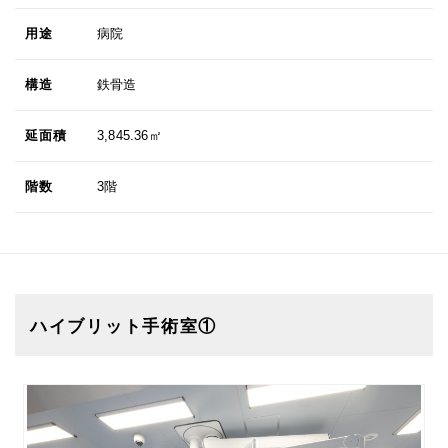
用途
病院
構造
鉄骨造
延面積
3,845.36㎡
階数
3階
ハイブリット手術室①