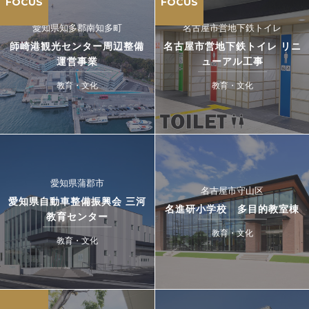
FOCUS
FOCUS
愛知県知多郡南知多町
名古屋市営地下鉄トイレ
師崎港観光センター周辺整備
名古屋市営地下鉄トイレ リニ
運営事業
ューアル工事
教育・文化
教育・文化
愛知県蒲郡市
名古屋市守山区
愛知県自動車整備振興会 三河
名進研小学校 多目的教室棟
教育センター
教育・文化
教育・文化