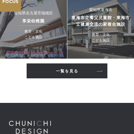
FOCUS
愛知県東海市
愛知県名古屋市瑞穂区
東海市立養父児童館・東海市
享栄幼稚園
立健康交流の家複合施設
教育・文化
教育・文化
こども施設
こども施設
一覧を見る