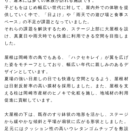
り、週末には多くの家族が訪れる施設です。
子どもをはじめ幅広い世代に対して、屋内外での体験を提
供していく中で、「日よけ」や「雨天での遊び場と食事ス
ペース」の不足が課題となっていました。
それらの課題を解決するため、ステージ上部に大屋根を設
け、真夏日や雨天時でも快適に利用できる空間を目指しま
した。
屋根は岡崎市の鳥でもある、「ハクセキレイ」が翼を広げ
た姿をモチーフとしており、幅広い年代に親しみのあるデ
ザインとしています。
夏場の強い日差しの日でも快適な空間となるよう、屋根材
は日射反射率の高い膜材を採用しました。また、屋根を支
える柱は岡崎市産材のヒノキで化粧を施し、地域材の利用
促進に貢献しています。
大屋根の下は、既存のすり鉢状の地形を活かし、ステージ
から緩やかな傾斜と平場が扇状に広がる形状としました。
足元にはクッション性の高いウレタンゴムチップを敷設