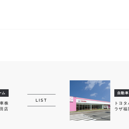
ーム
自動車
LIST
車株
トヨタ
豊田店
ラザ福