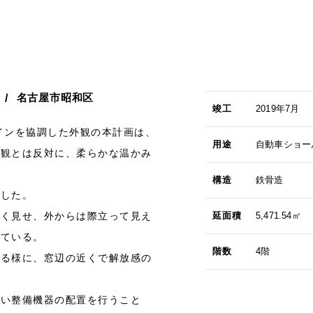
名古屋市昭和区
竣工
2019年7月
デザインを協調した外観の本計画は、
用途
自動車ショー
外観とは反対に、柔らかな温かみ
構造
鉄骨造
とした。
広く見せ、外からは際立って見え
延面積
5,471.54㎡
っている。
階数
4階
ける様に、窓辺の近くで解放感の
。
良い整備機器の配置を行うこと