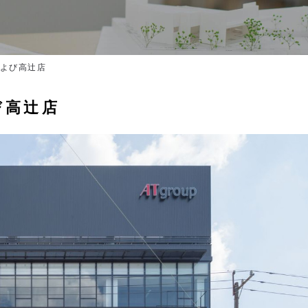
および高辻店
び高辻店