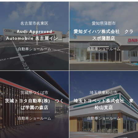
名古屋市名東区
愛知県蒲郡市
Audi Approved
愛知ダイハツ株式会社 クラ
Automobile 名古屋インタ
スポ蒲郡店
ー・ドゥカティ名古屋イース
自動車ショールーム
自動車ショールーム
ト
茨城県つくば市
埼玉県東松山市
茨城トヨタ自動車(株) つく
埼玉トヨペット株式会社 東
ば学園の森店
松山支店
自動車ショールーム
自動車ショールーム