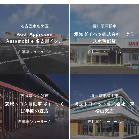
名古屋市名東区
愛知県蒲郡市
Audi Approved
愛知ダイハツ株式会社 クラ
Automobile 名古屋インタ
スポ蒲郡店
ー・ドゥカティ名古屋イース
自動車ショールーム
自動車ショールーム
ト
茨城県つくば市
埼玉県東松山市
茨城トヨタ自動車(株) つく
埼玉トヨペット株式会社 東
ば学園の森店
松山支店
自動車ショールーム
自動車ショールーム