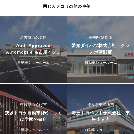
同じカテゴリの他の事例
名古屋市名東区
愛知県蒲郡市
Audi Approved
愛知ダイハツ株式会社 クラ
Automobile 名古屋インタ
スポ蒲郡店
ー・ドゥカティ名古屋イース
自動車ショールーム
自動車ショールーム
ト
茨城県つくば市
埼玉県東松山市
茨城トヨタ自動車(株) つく
埼玉トヨペット株式会社 東
ば学園の森店
松山支店
自動車ショールーム
自動車ショールーム