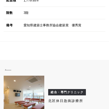
延面積
1,779.85㎡
階数
3階
備考
愛知県建築士事務所協会建築賞 優秀賞
総合・専門クリニック
北区休日急病診療所