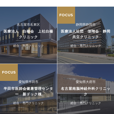
FOCUS
名古屋市名東区
静岡県静岡市
医療法人 白楊会 上社白楊
医療法人社団 偕翔会 静岡
クリニック
共立クリニック
総合・専門クリニック
総合・専門クリニック
FOCUS
愛知県半田市
愛知県大府市
半田市医師会健康管理センタ
名古屋南脳神経外科クリニッ
ー 新ドック棟
ク
総合・専門クリニック
総合・専門クリニック