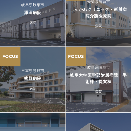
愛知県清須市
岐阜県岐阜市
しんかわクリニック・新川病
澤田病院
院介護医療院
病院
病院
FOCUS
FOCUS
岐阜県岐阜市
三重県熊野市
岐阜大学医学部附属病院 手
熊野病院
術棟・提案棟
病院
病院