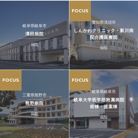
FOCUS
愛知県清須市
岐阜県岐阜市
しんかわクリニック・新川病
澤田病院
院介護医療院
病院
病院
FOCUS
FOCUS
岐阜県岐阜市
三重県熊野市
岐阜大学医学部附属病院 手
熊野病院
術棟・提案棟
病院
病院