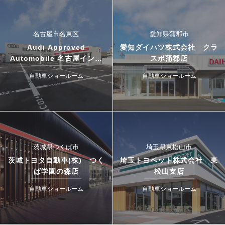
名古屋市名東区
愛知県蒲郡市
Audi Approved
愛知ダイハツ株式会社 クラ
Automobile 名古屋インタ
スポ蒲郡店
ー・ドゥカティ名古屋イース
自動車ショールーム
自動車ショールーム
ト
茨城県つくば市
埼玉県東松山市
茨城トヨタ自動車(株) つく
埼玉トヨペット株式会社 東
ば学園の森店
松山支店
自動車ショールーム
自動車ショールーム