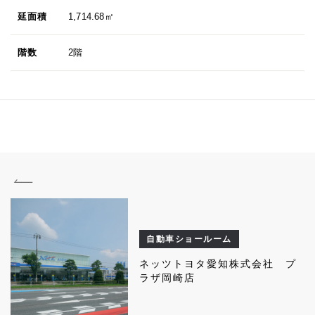
延面積
1,714.68㎡
階数
2階
自動車ショールーム
ネッツトヨタ愛知株式会社 プ
ラザ岡崎店