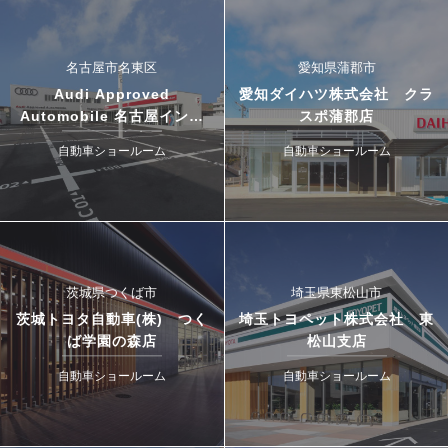
名古屋市名東区
愛知県蒲郡市
Audi Approved
愛知ダイハツ株式会社 クラ
Automobile 名古屋インタ
スポ蒲郡店
ー・ドゥカティ名古屋イース
自動車ショールーム
自動車ショールーム
ト
茨城県つくば市
埼玉県東松山市
茨城トヨタ自動車(株) つく
埼玉トヨペット株式会社 東
ば学園の森店
松山支店
自動車ショールーム
自動車ショールーム