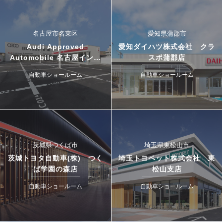
名古屋市名東区
愛知県蒲郡市
Audi Approved
愛知ダイハツ株式会社 クラ
Automobile 名古屋インタ
スポ蒲郡店
ー・ドゥカティ名古屋イース
自動車ショールーム
自動車ショールーム
ト
茨城県つくば市
埼玉県東松山市
茨城トヨタ自動車(株) つく
埼玉トヨペット株式会社 東
ば学園の森店
松山支店
自動車ショールーム
自動車ショールーム