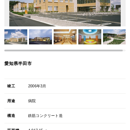
愛知県半田市
竣工
2006年3月
用途
病院
構造
鉄筋コンクリート造