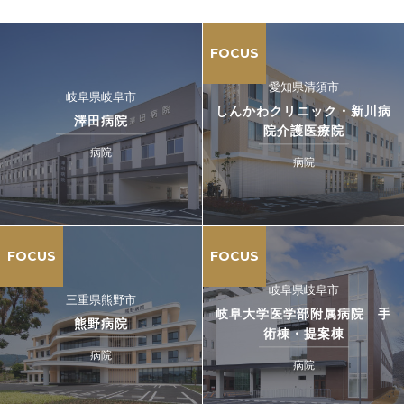
FOCUS
愛知県清須市
岐阜県岐阜市
しんかわクリニック・新川病
澤田病院
院介護医療院
病院
病院
FOCUS
FOCUS
岐阜県岐阜市
三重県熊野市
岐阜大学医学部附属病院 手
熊野病院
術棟・提案棟
病院
病院