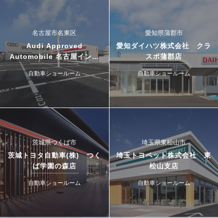
名古屋市名東区
愛知県蒲郡市
Audi Approved
愛知ダイハツ株式会社 クラ
Automobile 名古屋インタ
スポ蒲郡店
ー・ドゥカティ名古屋イース
自動車ショールーム
自動車ショールーム
ト
茨城県つくば市
埼玉県東松山市
茨城トヨタ自動車(株) つく
埼玉トヨペット株式会社 東
ば学園の森店
松山支店
自動車ショールーム
自動車ショールーム