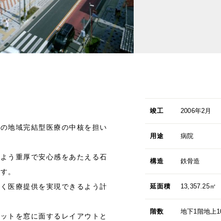
竣工
2006年2月
での地域完結型医療の中核を担い
用途
病院
るよう重厚で安心感をあたえる石
構造
鉄骨造
ます。
描く医療提供を実現できるよう計
延面積
13,357.25㎡
階数
地下1階地上1
ベットを窓に面するレイアウトと