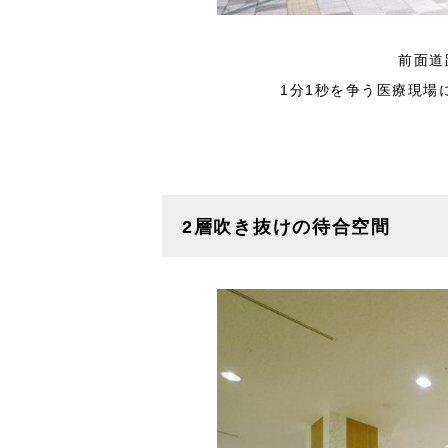
前面道
1分1秒を争う医療現場
2層吹き抜けの待合空間