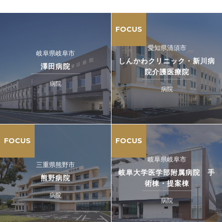
FOCUS
愛知県清須市
岐阜県岐阜市
しんかわクリニック・新川病
澤田病院
院介護医療院
病院
病院
FOCUS
FOCUS
岐阜県岐阜市
三重県熊野市
岐阜大学医学部附属病院 手
熊野病院
術棟・提案棟
病院
病院