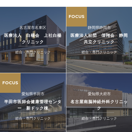
FOCUS
名古屋市名東区
静岡県静岡市
医療法人 白楊会 上社白楊
医療法人社団 偕翔会 静岡
クリニック
共立クリニック
総合・専門クリニック
総合・専門クリニック
FOCUS
愛知県半田市
愛知県大府市
半田市医師会健康管理センタ
名古屋南脳神経外科クリニッ
ー 新ドック棟
ク
総合・専門クリニック
総合・専門クリニック