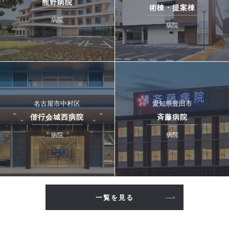
熊野病院
術棟・提案棟
病院
病院
名古屋市中村区
愛知県豊田市
偕行会城西病院
斉藤病院
病院
病院
一覧を見る