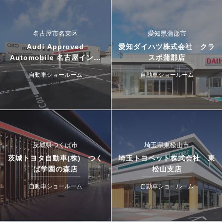
名古屋市名東区
愛知県蒲郡市
Audi Approved
愛知ダイハツ株式会社 クラ
Automobile 名古屋インタ
スポ蒲郡店
ー・ドゥカティ名古屋イース
自動車ショールーム
自動車ショールーム
ト
茨城県つくば市
埼玉県東松山市
茨城トヨタ自動車(株) つく
埼玉トヨペット株式会社 東
ば学園の森店
松山支店
自動車ショールーム
自動車ショールーム