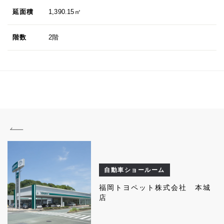
延面積
1,390.15㎡
階数
2階
自動車ショールーム
福岡トヨペット株式会社 本城
店